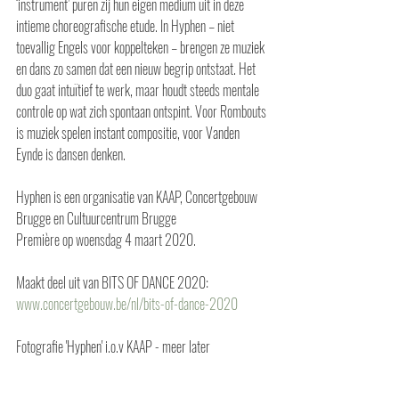
‘instrument’ puren zij hun eigen medium uit in deze 
intieme choreografische etude. In Hyphen – niet 
toevallig Engels voor koppelteken – brengen ze muziek 
en dans zo samen dat een nieuw begrip ontstaat. Het 
duo gaat intuïtief te werk, maar houdt steeds mentale 
controle op wat zich spontaan ontspint. Voor Rombouts 
is muziek spelen instant compositie, voor Vanden 
Eynde is dansen denken.
Hyphen is een organisatie van KAAP, Concertgebouw 
Brugge en Cultuurcentrum Brugge
Première op woensdag 4 maart 2020. 
Maakt deel uit van BITS OF DANCE 2020:
www.concertgebouw.be/nl/bits-of-dance-2020
Fotografie 'Hyphen' i.o.v KAAP - meer later